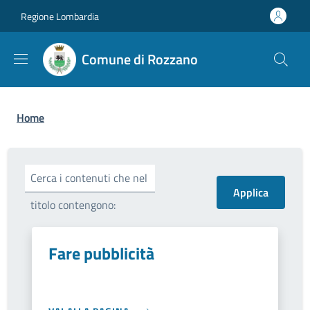
Salta al contenuto principale
Skip to footer content
Regione Lombardia
Comune di Rozzano
Briciole di pane
Home
Cerca i contenuti che nel
titolo contengono:
Fare pubblicità