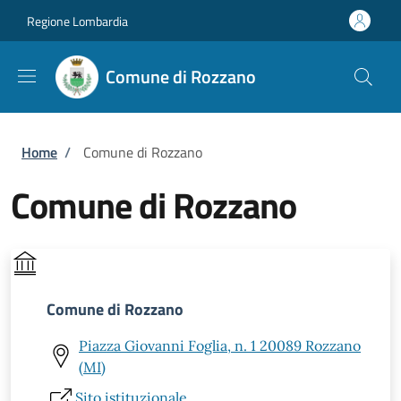
Salta al contenuto principale
Skip to footer content
Regione Lombardia
Comune di Rozzano
Briciole di pane
Home
/
Comune di Rozzano
Comune di Rozzano
Comune di Rozzano
Piazza Giovanni Foglia, n. 1 20089 Rozzano
(MI)
Sito istituzionale