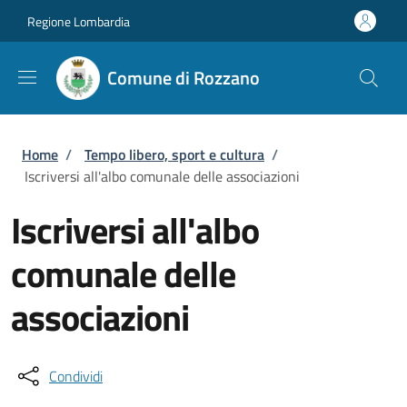
Salta al contenuto principale
Skip to footer content
Regione Lombardia
Comune di Rozzano
Briciole di pane
Home
/
Tempo libero, sport e cultura
/
Iscriversi all'albo comunale delle associazioni
Iscriversi all'albo
comunale delle
associazioni
Condividi