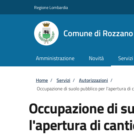
Salta al contenuto principale
Skip to footer content
Regione Lombardia
Comune di Rozzano
Amministrazione
Novità
Servizi
Briciole di pane
Home
/
Servizi
/
Autorizzazioni
/
Occupazione di suolo pubblico per l'apertura di c
Occupazione di su
l'apertura di cant