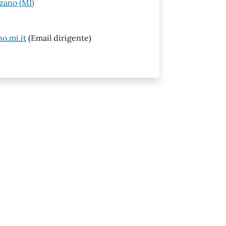
zzano (MI)
o.mi.it
(Email dirigente)