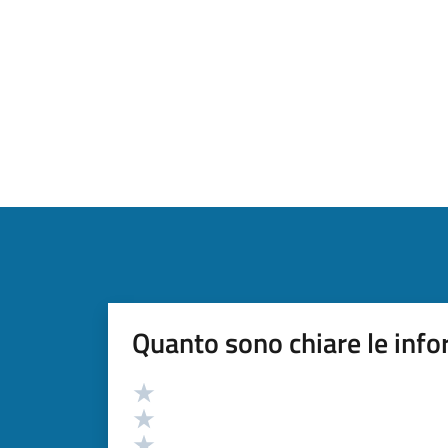
Quanto sono chiare le info
Valutazione
Valuta 5 stelle su 5
Valuta 4 stelle su 5
Valuta 3 stelle su 5