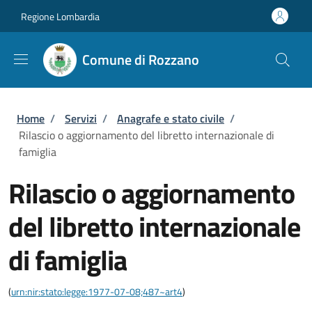
Salta al contenuto principale
Skip to footer content
Regione Lombardia
Comune di Rozzano
Briciole di pane
Home
/
Servizi
/
Anagrafe e stato civile
/
Rilascio o aggiornamento del libretto internazionale di
famiglia
Rilascio o aggiornamento
del libretto internazionale
di famiglia
(
urn:nir:stato:legge:1977-07-08;487~art4
)