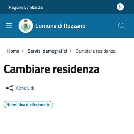
Salta al contenuto principale
Skip to footer content
Regione Lombardia
Comune di Rozzano
Briciole di pane
Home
/
Servizi demografici
/
Cambiare residenza
Cambiare residenza
Condividi
Normativa di riferimento