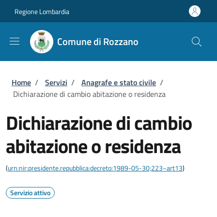
Salta al contenuto principale
Skip to footer content
Regione Lombardia
Comune di Rozzano
Briciole di pane
Home
/
Servizi
/
Anagrafe e stato civile
/
Dichiarazione di cambio abitazione o residenza
Dichiarazione di cambio
abitazione o residenza
(
urn:nir:presidente.repubblica:decreto:1989-05-30;223~art13
)
Servizio attivo