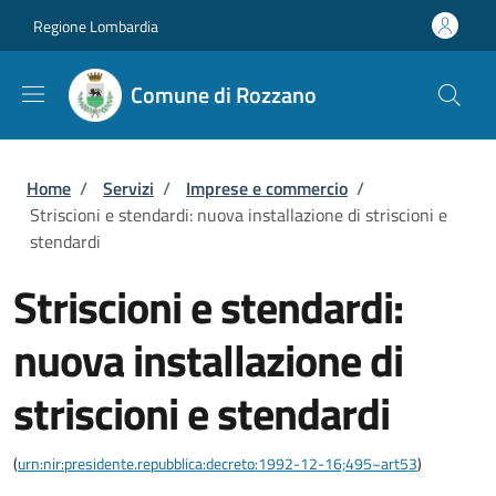
Salta al contenuto principale
Skip to footer content
Regione Lombardia
Comune di Rozzano
Briciole di pane
Home
/
Servizi
/
Imprese e commercio
/
Striscioni e stendardi: nuova installazione di striscioni e
stendardi
Striscioni e stendardi:
nuova installazione di
striscioni e stendardi
(
urn:nir:presidente.repubblica:decreto:1992-12-16;495~art53
)