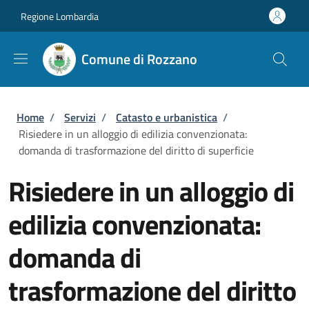
Salta al contenuto principale
Skip to footer content
Regione Lombardia
Comune di Rozzano
Briciole di pane
Home
/
Servizi
/
Catasto e urbanistica
/
Risiedere in un alloggio di edilizia convenzionata:
domanda di trasformazione del diritto di superficie
Risiedere in un alloggio di
edilizia convenzionata:
domanda di
trasformazione del diritto