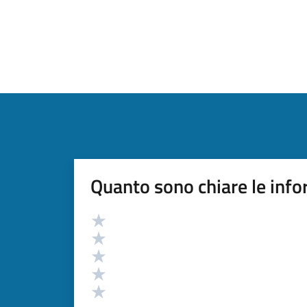
Quanto sono chiare le info
Valutazione
Valuta 5 stelle su 5
Valuta 4 stelle su 5
Valuta 3 stelle su 5
Valuta 2 stelle su 5
Valuta 1 stelle su 5