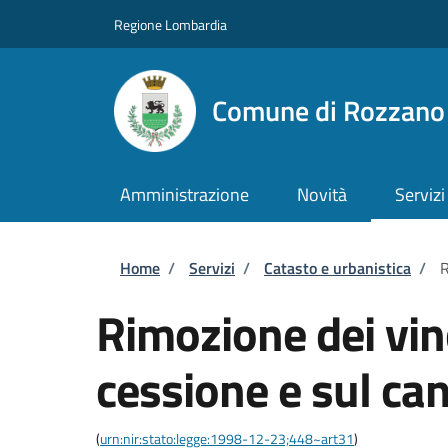
Salta al contenuto principale
Skip to footer content
Regione Lombardia
Comune di Rozzano
Amministrazione
Novità
Servizi
Briciole di pane
Home
/
Servizi
/
Catasto e urbanistica
/
R
Rimozione dei vinc
cessione e sul ca
(
urn:nir:stato:legge:1998-12-23;448~art31
)