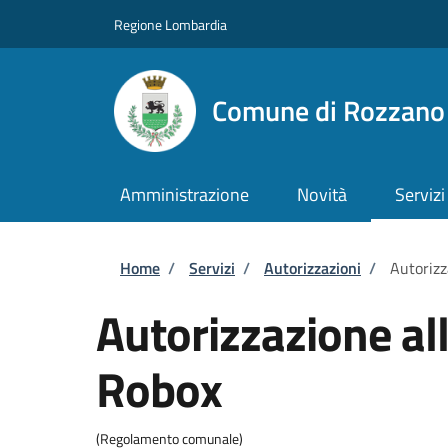
Salta al contenuto principale
Skip to footer content
Regione Lombardia
Comune di Rozzano
Amministrazione
Novità
Servizi
Briciole di pane
Home
/
Servizi
/
Autorizzazioni
/
Autorizz
Autorizzazione al
Robox
(Regolamento comunale)