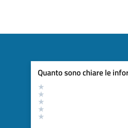
Quanto sono chiare le info
Valutazione
Valuta 5 stelle su 5
Valuta 4 stelle su 5
Valuta 3 stelle su 5
Valuta 2 stelle su 5
Valuta 1 stelle su 5