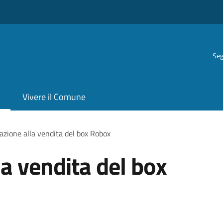
Seg
Vivere il Comune
azione alla vendita del box Robox
la vendita del box