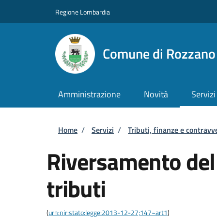
Salta al contenuto principale
Skip to footer content
Regione Lombardia
Comune di Rozzano
Amministrazione
Novità
Servizi
Briciole di pane
Home
/
Servizi
/
Tributi, finanze e contravv
Riversamento del
tributi
(
urn:nir:stato:legge:2013-12-27;147~art1
)