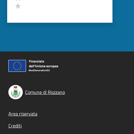
Valuta 1 stelle su 5
Comune di Rozzano
Footer menu
Area riservata
Crediti