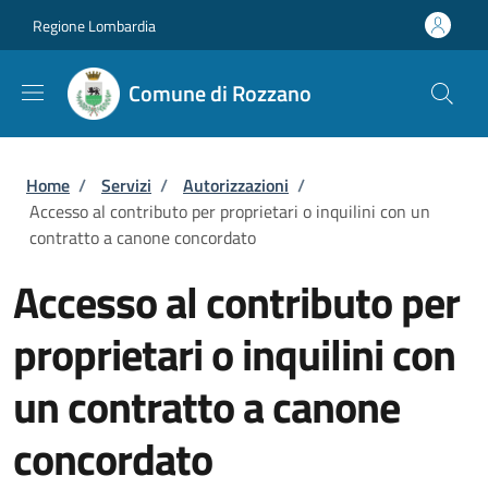
Salta al contenuto principale
Skip to footer content
Regione Lombardia
Comune di Rozzano
Briciole di pane
Home
/
Servizi
/
Autorizzazioni
/
Accesso al contributo per proprietari o inquilini con un
contratto a canone concordato
Accesso al contributo per
proprietari o inquilini con
un contratto a canone
concordato