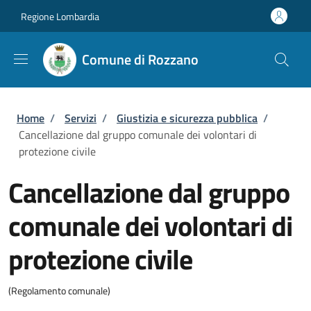
Salta al contenuto principale
Skip to footer content
Regione Lombardia
Comune di Rozzano
Briciole di pane
Home
/
Servizi
/
Giustizia e sicurezza pubblica
/
Cancellazione dal gruppo comunale dei volontari di
protezione civile
Cancellazione dal gruppo
comunale dei volontari di
protezione civile
(Regolamento comunale)