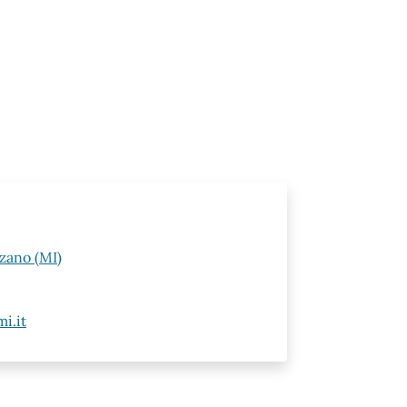
zzano (MI)
i.it