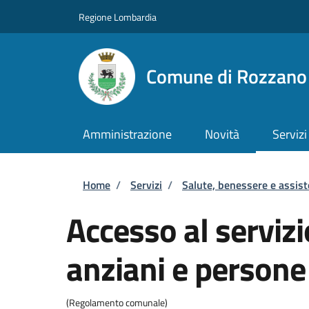
Salta al contenuto principale
Skip to footer content
Regione Lombardia
Comune di Rozzano
Amministrazione
Novità
Servizi
Briciole di pane
Home
/
Servizi
/
Salute, benessere e assis
Accesso al servizi
anziani e persone 
(Regolamento comunale)