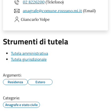
02 8226200
(Telefono)
anagrafe@comune.rozzano.mi.it
(Email)
Giancarlo
Volpe
Strumenti di tutela
Tutela amministrativa
Tutela giurisdizionale
Argomenti:
Residenza
Estero
Categorie:
Anagrafe e stato civile