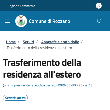
Salta al contenuto principale
Skip to footer content
Regione Lombardia
Comune di Rozzano
Briciole di pane
Home
/
Servizi
/
Anagrafe e stato civile
/
Trasferimento della residenza all'estero
Trasferimento della
residenza all'estero
(
urn:nir:presidente.repubblica:decreto:1989-05-30;223~art13
)
Servizio attivo