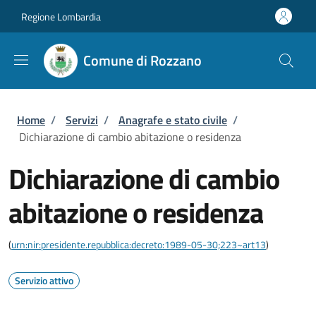
Salta al contenuto principale
Skip to footer content
Regione Lombardia
Comune di Rozzano
Briciole di pane
Home
/
Servizi
/
Anagrafe e stato civile
/
Dichiarazione di cambio abitazione o residenza
Dichiarazione di cambio
abitazione o residenza
(
urn:nir:presidente.repubblica:decreto:1989-05-30;223~art13
)
Servizio attivo