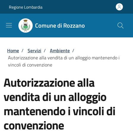
Salta al contenuto principale
Skip to footer content
Regione Lombardia
Comune di Rozzano
Briciole di pane
Home
/
Servizi
/
Ambiente
/
Autorizzazione alla vendita di un alloggio mantenendo i
vincoli di convenzione
Autorizzazione alla
vendita di un alloggio
mantenendo i vincoli di
convenzione