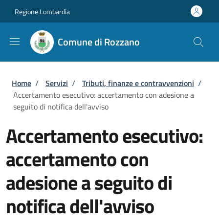
Salta al contenuto principale
Skip to footer content
Regione Lombardia
Comune di Rozzano
Briciole di pane
Home
/
Servizi
/
Tributi, finanze e contravvenzioni
/
Accertamento esecutivo: accertamento con adesione a
seguito di notifica dell'avviso
Accertamento esecutivo:
accertamento con
adesione a seguito di
notifica dell'avviso