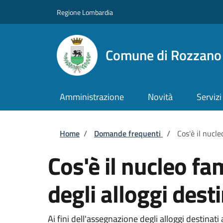
Salta al contenuto principale
Skip to footer content
Regione Lombardia
Comune di Rozzano
Amministrazione
Novità
Servizi
Briciole di pane
Home
/
Domande frequenti
/
Cos'è il nucle
Cos'è il nucleo f
degli alloggi dest
Ai fini dell'assegnazione degli alloggi destinat