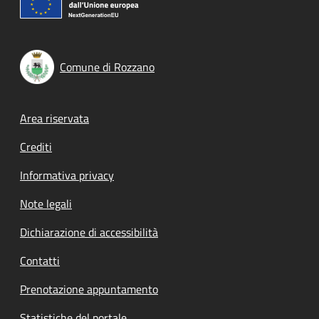
Comune di Rozzano
Footer menu
Area riservata
Crediti
Informativa privacy
Note legali
Dichiarazione di accessibilità
Contatti
Prenotazione appuntamento
Statistiche del portale