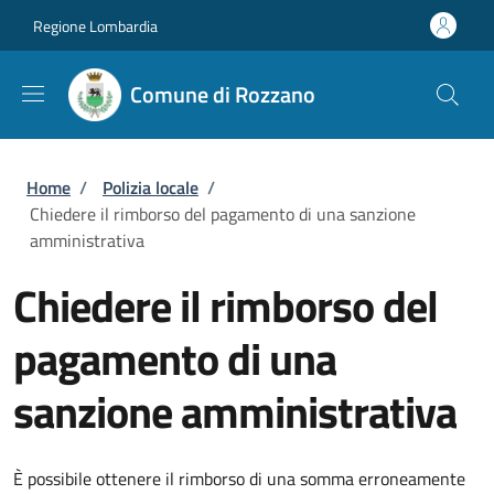
Salta al contenuto principale
Skip to footer content
Regione Lombardia
Comune di Rozzano
Briciole di pane
Home
/
Polizia locale
/
Chiedere il rimborso del pagamento di una sanzione
amministrativa
Chiedere il rimborso del
pagamento di una
sanzione amministrativa
È possibile ottenere il rimborso di una somma erroneamente