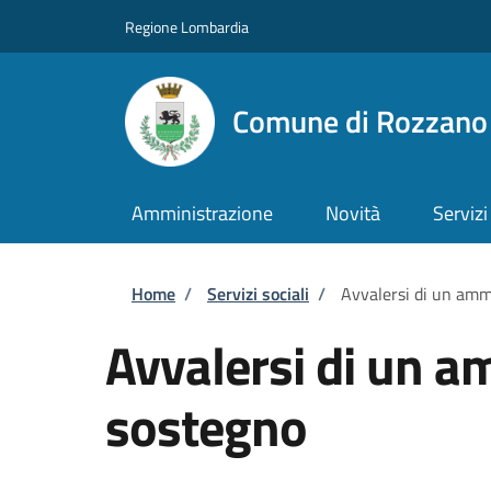
Salta al contenuto principale
Skip to footer content
Regione Lombardia
Comune di Rozzano
Amministrazione
Novità
Servizi
Briciole di pane
Home
/
Servizi sociali
/
Avvalersi di un amm
Avvalersi di un a
sostegno