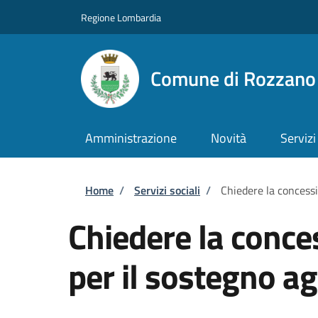
Salta al contenuto principale
Skip to footer content
Regione Lombardia
Comune di Rozzano
Amministrazione
Novità
Servizi
Briciole di pane
Home
/
Servizi sociali
/
Chiedere la concessi
Chiedere la conce
per il sostegno ag