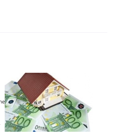
che
a