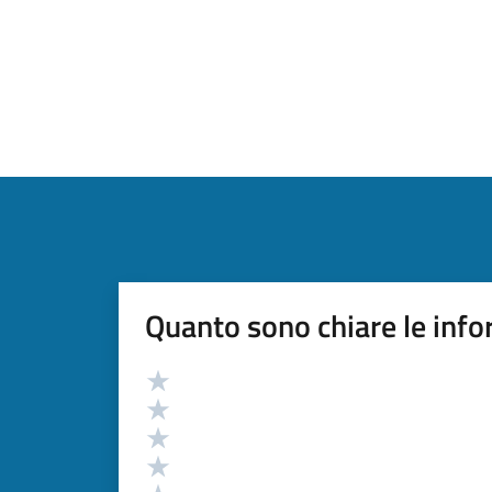
Quanto sono chiare le info
Valutazione
Valuta 5 stelle su 5
Valuta 4 stelle su 5
Valuta 3 stelle su 5
Valuta 2 stelle su 5