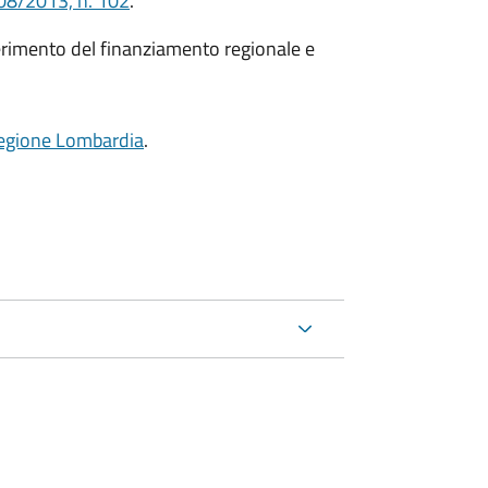
08/2013, n. 102
.
ferimento del finanziamento regionale e
Regione Lombardia
.