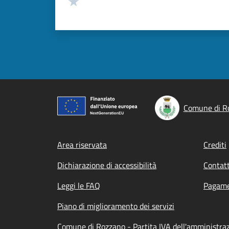
Valuta 1 stelle su 5
Comune di R
Footer menu
Area riservata
Crediti
Dichiarazione di accessibilità
Contatt
Leggi le FAQ
Pagame
Piano di miglioramento dei servizi
Comune di Rozzano - Partita IVA dell'amministr