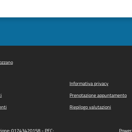
ozzano
Informativa privacy
i
Prenotazione appuntamento
nti
Riepilogo valutazioni
azione: 01743420158 - PEC:
Powere